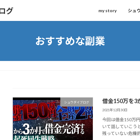
ログ
my story
シュ
おすすめな副業
借金150万を
シュウダイブログ
2021年12月30日
今回は借金150万
いて話していこう
残っていない危機的