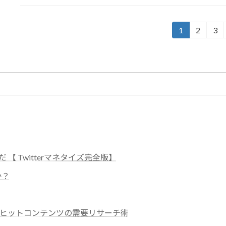
投
1
2
3
固
固
固
定
定
定
稿
ペ
ペ
ペ
の
ー
ー
ー
ジ
ジ
ジ
ペ
ー
ジ
送
稼いだ 【 Twitterマネタイズ完全版】
り
か？
ゃうヒットコンテンツの需要リサーチ術