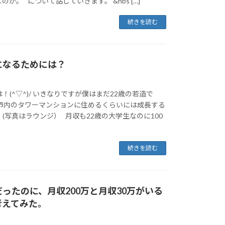
か。 について話していきます。 &nbs […]
続きを読む
になるためには？
！(^▽^)/ いきなりですが僕はまだ22歳の若造で
阪市内のタワーマンションに住めるくらいには成長する
(写真はラウンジ） 月収も22歳の大学生なのに100
続きを読む
ったのに、月収200万と月収30万がいる
考えてみた。