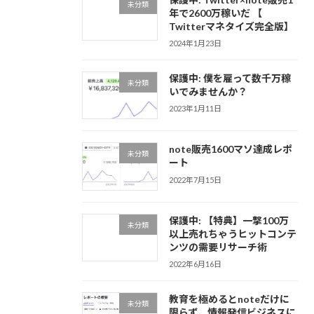
未分類
年で2600万稼いだ 【
Twitterマネタイズ完全版】
2024年1月23日
保護中: 僕を雇って数千万稼
未分類
いでみませんか？
2023年1月11日
note販売1600マソ達成レポ
未分類
ート
2022年7月15日
保護中: 【特典】一撃100万
未分類
以上売れちゃうヒットコンテ
ンツの需要リサーチ術
2022年6月16日
教育を極めるとnoteだけに
未分類
限らず、情報発信ビジネスに