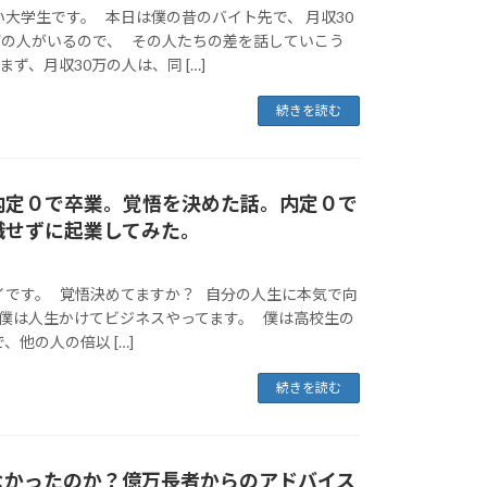
大学生です。 本日は僕の昔のバイト先で、 月収30
万の人がいるので、 その人たちの差を話していこう
ず、月収30万の人は、同 […]
続きを読む
内定０で卒業。覚悟を決めた話。内定０で
職せずに起業してみた。
イです。 覚悟決めてますか？ 自分の人生に本気で向
 僕は人生かけてビジネスやってます。 僕は高校生の
、他の人の倍以 […]
続きを読む
なかったのか？億万長者からのアドバイス