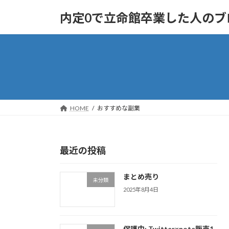
コ
ナ
内定0で立命館卒業した人のブ
ン
ビ
テ
ゲ
ン
ー
ツ
シ
へ
ョ
ス
ン
キ
に
ッ
移
HOME
おすすめな副業
プ
動
最近の投稿
まとめ売り
未分類
2025年8月4日
保護中: Twitter×note販売1