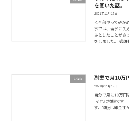
を聞いた話。
2021年11月19日
＜全部やって確かめ
事では、留学に失
ふとしたことがき
をしました。 感想も頂
副業で月10
未分類
2021年11月19日
自分で月に10万
それは物販です。 
ず、物販は即金性が高