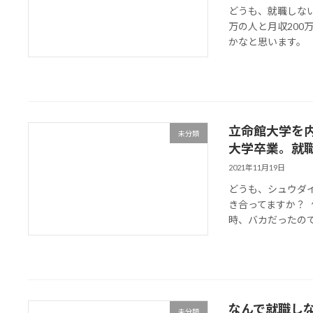
どうも、就職しない
万の人と月収200
かなと思います。 ま
立命館大学を
未分類
大学卒業。就
2021年11月19日
どうも、シュウダ
き合ってますか？
時、バカだったので
なんで就職し
未分類