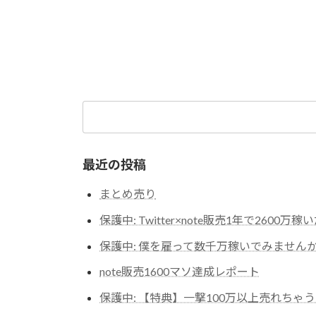
検
索:
最近の投稿
まとめ売り
保護中: Twitter×note販売1年で2600万
保護中: 僕を雇って数千万稼いでみません
note販売1600マソ達成レポート
保護中: 【特典】一撃100万以上売れち