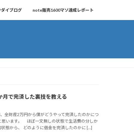
ウダイブログ
note販売1600マソ達成レポート
3か月で完済した裏技を教える
円、全財産2万円から僕がどうやって完済したのかにつ
と思います。 ほぼ一文無しの状態で生活費の分しか
状態から、 どのように借金を完済したのかに […]