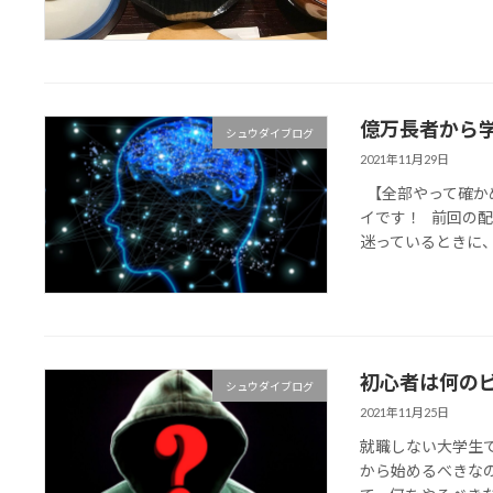
億万長者から
シュウダイブログ
2021年11月29日
【全部やって確か
イです！ 前回の
迷っているときに、
初心者は何の
シュウダイブログ
2021年11月25日
就職しない大学生
から始めるべきな