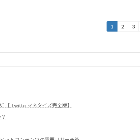
投
1
2
3
固
固
固
定
定
定
稿
ペ
ペ
ペ
の
ー
ー
ー
ジ
ジ
ジ
ペ
ー
ジ
送
稼いだ 【 Twitterマネタイズ完全版】
り
か？
ゃうヒットコンテンツの需要リサーチ術