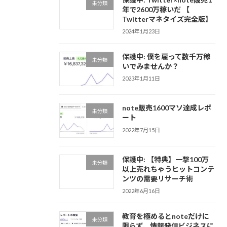
未分類
年で2600万稼いだ 【
Twitterマネタイズ完全版】
2024年1月23日
保護中: 僕を雇って数千万稼
未分類
いでみませんか？
2023年1月11日
note販売1600マソ達成レポ
未分類
ート
2022年7月15日
保護中: 【特典】一撃100万
未分類
以上売れちゃうヒットコンテ
ンツの需要リサーチ術
2022年6月16日
教育を極めるとnoteだけに
未分類
限らず、情報発信ビジネスに