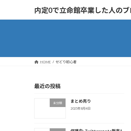
コ
ナ
内定0で立命館卒業した人のブ
ン
ビ
テ
ゲ
ン
ー
ツ
シ
へ
ョ
ス
ン
キ
に
ッ
移
HOME
せどり初心者
プ
動
最近の投稿
まとめ売り
未分類
2025年8月4日
保護中: Twitter×note販売1