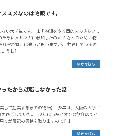
オススメなのは物販です。
しない大学生です。 まず物販をやる目的をおさらいし
のためにメルマガに参加したのか？ なんのために物
それぞれ答えは違うと思いますが、 共通しているの
う […]
続きを読む
かったから就職しなかった話
卒業して起業するまでの物語】 少年は、大阪の大学に
日を過ごしていた。 少年は当時イオンの飲食店でバ
周りが簿記の資格を取り出すので […]
続きを読む