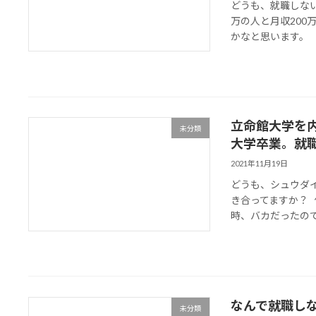
どうも、就職しない
万の人と月収200
かなと思います。 ま
立命館大学を
未分類
大学卒業。就
2021年11月19日
どうも、シュウダ
き合ってますか？
時、バカだったので
なんで就職し
未分類