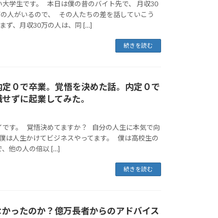
大学生です。 本日は僕の昔のバイト先で、 月収30
万の人がいるので、 その人たちの差を話していこう
ず、月収30万の人は、同 […]
続きを読む
内定０で卒業。覚悟を決めた話。内定０で
職せずに起業してみた。
イです。 覚悟決めてますか？ 自分の人生に本気で向
 僕は人生かけてビジネスやってます。 僕は高校生の
、他の人の倍以 […]
続きを読む
なかったのか？億万長者からのアドバイス