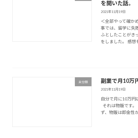
を聞いた話。
2021年11月19日
＜全部やって確かめ
事では、留学に失
ふとしたことがき
をしました。 感想も頂
副業で月10
未分類
2021年11月19日
自分で月に10万
それは物販です。 
ず、物販は即金性が高