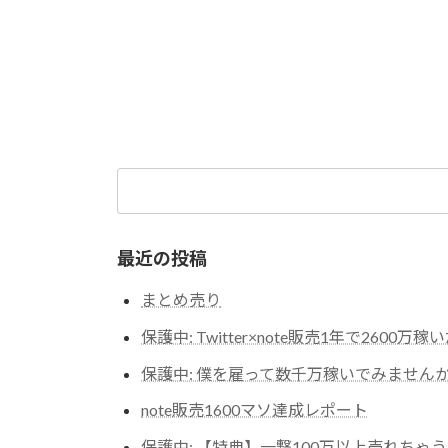
検
索:
最近の投稿
まとめ売り
保護中: Twitter×note販売1年で2600万
保護中: 僕を雇って数千万稼いでみません
note販売1600マソ達成レポート
保護中: 【特典】一撃100万以上売れち