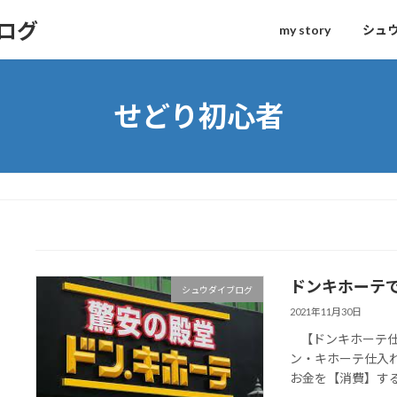
ログ
my story
シュ
せどり初心者
ドンキホーテ
シュウダイブログ
2021年11月30日
【ドンキホーテ仕入
ン・キホーテ仕入
お金を【消費】する