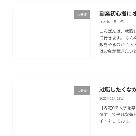
副業初心者に
未分類
2021年11月19日
こんばんは、就職
て行きます。 なん
販をやるのか？ 人
はお金が稼ぎたいとい
就職したくな
未分類
2021年11月19日
【内定0で大学を
進学して平凡な毎
イトをしており、 