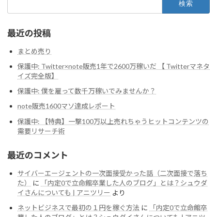
索:
最近の投稿
まとめ売り
保護中: Twitter×note販売1年で2600万稼いだ 【 Twitterマネタ
イズ完全版】
保護中: 僕を雇って数千万稼いでみませんか？
note販売1600マソ達成レポート
保護中: 【特典】一撃100万以上売れちゃうヒットコンテンツの
需要リサーチ術
最近のコメント
サイバーエージェントの一次面接受かった話（二次面接で落ち
た）
に
「内定0で立命館卒業した人のブログ」とは？シュウダ
イさんについても | アニツリー
より
ネットビジネスで最初の１円を稼ぐ方法
に
「内定0で立命館卒