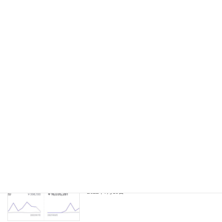
未分類
ー
2025年8月4日
ジ
送
保護中: Twitter×note販売1年で2600万
り
未分類
稼いだ 【 Twitterマネタイズ完全版】
2024年1月23日
保護中: 僕を雇って数千万稼いでみませ
未分類
んか？
2023年1月11日
note販売1600マソ達成レポート
未分類
2022年7月15日