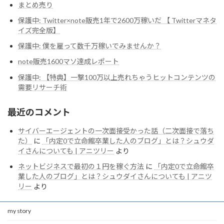
まとめ売り
保護中: Twitter×note販売1年で2600万稼いだ 【 Twitterマネタ
イズ完全版】
保護中: 僕を雇って数千万稼いでみませんか？
note販売1600マソ達成レポート
保護中: 【特典】一撃100万以上売れちゃうヒットコンテンツの
需要リサーチ術
最近のコメント
サイバーエージェントの一次面接受かった話（二次面接で落ち
た）
に
「内定0で立命館卒業した人のブログ」とは？シュウダ
イさんについても | アニツリー
より
ネットビジネスで最初の１円を稼ぐ方法
に
「内定0で立命館卒
業した人のブログ」とは？シュウダイさんについても | アニツ
リー
より
my story