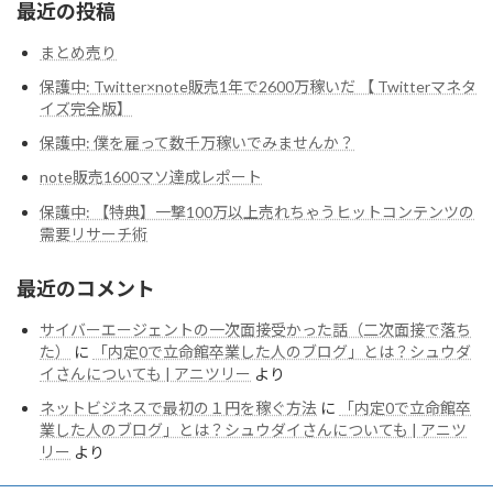
最近の投稿
まとめ売り
保護中: Twitter×note販売1年で2600万稼いだ 【 Twitterマネタ
イズ完全版】
保護中: 僕を雇って数千万稼いでみませんか？
note販売1600マソ達成レポート
保護中: 【特典】一撃100万以上売れちゃうヒットコンテンツの
需要リサーチ術
最近のコメント
サイバーエージェントの一次面接受かった話（二次面接で落ち
た）
に
「内定0で立命館卒業した人のブログ」とは？シュウダ
イさんについても | アニツリー
より
ネットビジネスで最初の１円を稼ぐ方法
に
「内定0で立命館卒
業した人のブログ」とは？シュウダイさんについても | アニツ
リー
より