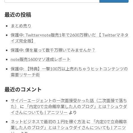
最近の投稿
まとめ売り
保護中: Twitter×note販売1年で2600万稼いだ 【 Twitterマネタ
イズ完全版】
保護中: 僕を雇って数千万稼いでみませんか？
note販売1600マソ達成レポート
保護中: 【特典】一撃100万以上売れちゃうヒットコンテンツの
需要リサーチ術
最近のコメント
サイバーエージェントの一次面接受かった話（二次面接で落ち
た）
に
「内定0で立命館卒業した人のブログ」とは？シュウダ
イさんについても | アニツリー
より
ネットビジネスで最初の１円を稼ぐ方法
に
「内定0で立命館卒
業した人のブログ」とは？シュウダイさんについても | アニツ