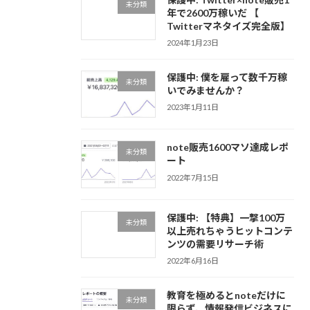
未分類
年で2600万稼いだ 【
Twitterマネタイズ完全版】
2024年1月23日
保護中: 僕を雇って数千万稼
未分類
いでみませんか？
2023年1月11日
note販売1600マソ達成レポ
未分類
ート
2022年7月15日
保護中: 【特典】一撃100万
未分類
以上売れちゃうヒットコンテ
ンツの需要リサーチ術
2022年6月16日
教育を極めるとnoteだけに
未分類
限らず、情報発信ビジネスに