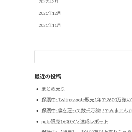
2022年2月
2021年12月
2021年11月
検
索:
最近の投稿
まとめ売り
保護中: Twitter×note販売1年で2600万
保護中: 僕を雇って数千万稼いでみません
note販売1600マソ達成レポート
保護中: 【特典】一撃100万以上売れち