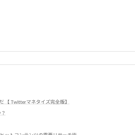
稼いだ 【 Twitterマネタイズ完全版】
か？
ゃうヒットコンテンツの需要リサーチ術