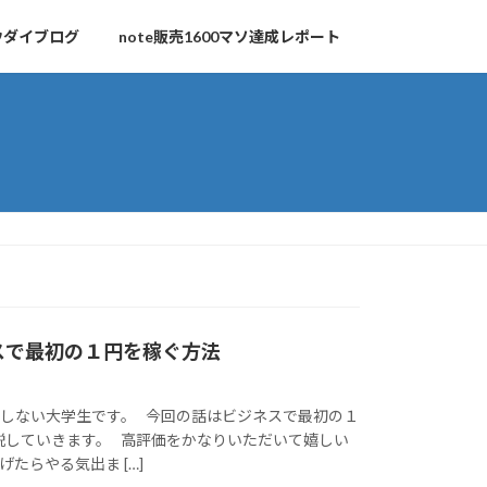
ウダイブログ
note販売1600マソ達成レポート
スで最初の１円を稼ぐ方法
職しない大学生です。 今回の話はビジネスで最初の１
説していきます。 高評価をかなりいただいて嬉しい
たらやる気出ま […]