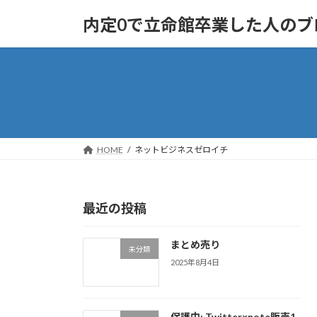
コ
ナ
内定0で立命館卒業した人のブ
ン
ビ
テ
ゲ
ン
ー
ツ
シ
へ
ョ
ス
ン
キ
に
ッ
移
HOME
ネットビジネスゼロイチ
プ
動
最近の投稿
まとめ売り
未分類
2025年8月4日
保護中: Twitter×note販売1