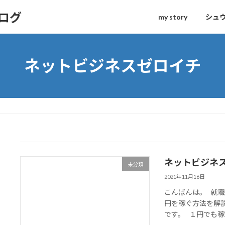
ログ
my story
シュ
ネットビジネスゼロイチ
ネットビジネ
未分類
2021年11月16日
こんばんは。 就
円を稼ぐ方法を解
です。 １円でも稼げ