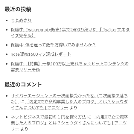
最近の投稿
まとめ売り
保護中: Twitter×note販売1年で2600万稼いだ 【 Twitterマネタ
イズ完全版】
保護中: 僕を雇って数千万稼いでみませんか？
note販売1600マソ達成レポート
保護中: 【特典】一撃100万以上売れちゃうヒットコンテンツの
需要リサーチ術
最近のコメント
サイバーエージェントの一次面接受かった話（二次面接で落ち
た）
に
「内定0で立命館卒業した人のブログ」とは？シュウダ
イさんについても | アニツリー
より
ネットビジネスで最初の１円を稼ぐ方法
に
「内定0で立命館卒
業した人のブログ」とは？シュウダイさんについても | アニツ
リー
より