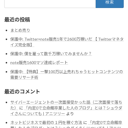
索:
最近の投稿
まとめ売り
保護中: Twitter×note販売1年で2600万稼いだ 【 Twitterマネタ
イズ完全版】
保護中: 僕を雇って数千万稼いでみませんか？
note販売1600マソ達成レポート
保護中: 【特典】一撃100万以上売れちゃうヒットコンテンツの
需要リサーチ術
最近のコメント
サイバーエージェントの一次面接受かった話（二次面接で落ち
た）
に
「内定0で立命館卒業した人のブログ」とは？シュウダ
イさんについても | アニツリー
より
ネットビジネスで最初の１円を稼ぐ方法
に
「内定0で立命館卒