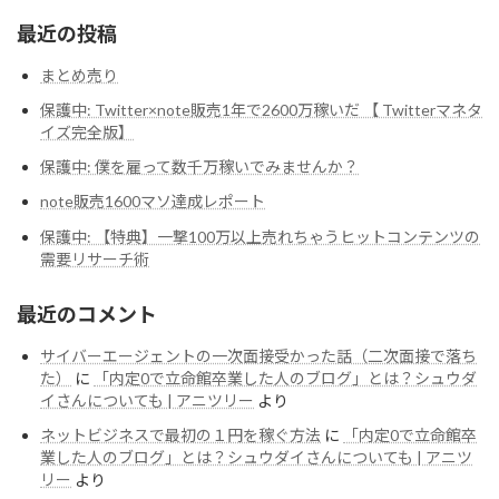
最近の投稿
まとめ売り
保護中: Twitter×note販売1年で2600万稼いだ 【 Twitterマネタ
イズ完全版】
保護中: 僕を雇って数千万稼いでみませんか？
note販売1600マソ達成レポート
保護中: 【特典】一撃100万以上売れちゃうヒットコンテンツの
需要リサーチ術
最近のコメント
サイバーエージェントの一次面接受かった話（二次面接で落ち
た）
に
「内定0で立命館卒業した人のブログ」とは？シュウダ
イさんについても | アニツリー
より
ネットビジネスで最初の１円を稼ぐ方法
に
「内定0で立命館卒
業した人のブログ」とは？シュウダイさんについても | アニツ
リー
より