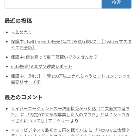
索:
最近の投稿
まとめ売り
保護中: Twitter×note販売1年で2600万稼いだ 【 Twitterマネタ
イズ完全版】
保護中: 僕を雇って数千万稼いでみませんか？
note販売1600マソ達成レポート
保護中: 【特典】一撃100万以上売れちゃうヒットコンテンツの
需要リサーチ術
最近のコメント
サイバーエージェントの一次面接受かった話（二次面接で落ち
た）
に
「内定0で立命館卒業した人のブログ」とは？シュウダ
イさんについても | アニツリー
より
ネットビジネスで最初の１円を稼ぐ方法
に
「内定0で立命館卒