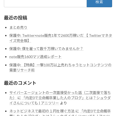
索:
最近の投稿
まとめ売り
保護中: Twitter×note販売1年で2600万稼いだ 【 Twitterマネタ
イズ完全版】
保護中: 僕を雇って数千万稼いでみませんか？
note販売1600マソ達成レポート
保護中: 【特典】一撃100万以上売れちゃうヒットコンテンツの
需要リサーチ術
最近のコメント
サイバーエージェントの一次面接受かった話（二次面接で落ち
た）
に
「内定0で立命館卒業した人のブログ」とは？シュウダ
イさんについても | アニツリー
より
ネットビジネスで最初の１円を稼ぐ方法
に
「内定0で立命館卒