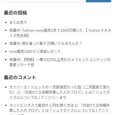
最近の投稿
まとめ売り
保護中: Twitter×note販売1年で2600万稼いだ 【 Twitterマネタ
イズ完全版】
保護中: 僕を雇って数千万稼いでみませんか？
note販売1600マソ達成レポート
保護中: 【特典】一撃100万以上売れちゃうヒットコンテンツの
需要リサーチ術
最近のコメント
サイバーエージェントの一次面接受かった話（二次面接で落ち
た）
に
「内定0で立命館卒業した人のブログ」とは？シュウダ
イさんについても | アニツリー
より
ネットビジネスで最初の１円を稼ぐ方法
に
「内定0で立命館卒
業した人のブログ」とは？シュウダイさんについても | アニツ