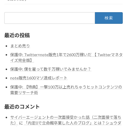
検
索:
最近の投稿
まとめ売り
保護中: Twitter×note販売1年で2600万稼いだ 【 Twitterマネタ
イズ完全版】
保護中: 僕を雇って数千万稼いでみませんか？
note販売1600マソ達成レポート
保護中: 【特典】一撃100万以上売れちゃうヒットコンテンツの
需要リサーチ術
最近のコメント
サイバーエージェントの一次面接受かった話（二次面接で落ち
た）
に
「内定0で立命館卒業した人のブログ」とは？シュウダ