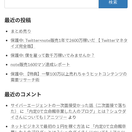
索:
最近の投稿
まとめ売り
保護中: Twitter×note販売1年で2600万稼いだ 【 Twitterマネタ
イズ完全版】
保護中: 僕を雇って数千万稼いでみませんか？
note販売1600マソ達成レポート
保護中: 【特典】一撃100万以上売れちゃうヒットコンテンツの
需要リサーチ術
最近のコメント
サイバーエージェントの一次面接受かった話（二次面接で落ち
た）
に
「内定0で立命館卒業した人のブログ」とは？シュウダ
イさんについても | アニツリー
より
ネットビジネスで最初の１円を稼ぐ方法
に
「内定0で立命館卒