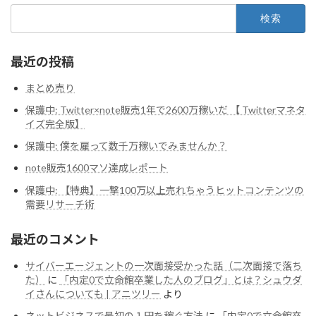
検
索:
最近の投稿
まとめ売り
保護中: Twitter×note販売1年で2600万稼いだ 【 Twitterマネタ
イズ完全版】
保護中: 僕を雇って数千万稼いでみませんか？
note販売1600マソ達成レポート
保護中: 【特典】一撃100万以上売れちゃうヒットコンテンツの
需要リサーチ術
最近のコメント
サイバーエージェントの一次面接受かった話（二次面接で落ち
た）
に
「内定0で立命館卒業した人のブログ」とは？シュウダ
イさんについても | アニツリー
より
ネットビジネスで最初の１円を稼ぐ方法
に
「内定0で立命館卒