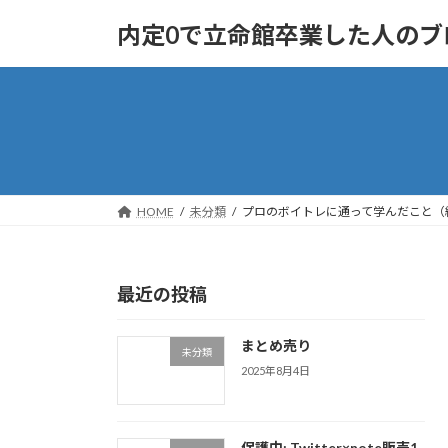
コ
ナ
内定0で立命館卒業した人のブ
ン
ビ
テ
ゲ
ン
ー
ツ
シ
へ
ョ
ス
ン
キ
に
ッ
移
HOME
未分類
プロのボイトレに通って学んだこと（
プ
動
最近の投稿
まとめ売り
未分類
2025年8月4日
保護中: Twitter×note販売1