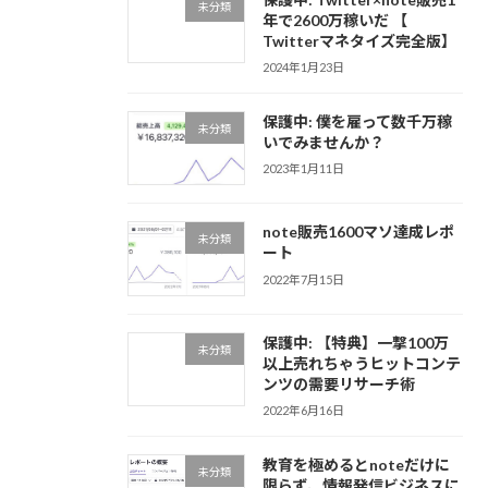
未分類
年で2600万稼いだ 【
Twitterマネタイズ完全版】
2024年1月23日
保護中: 僕を雇って数千万稼
未分類
いでみませんか？
2023年1月11日
note販売1600マソ達成レポ
未分類
ート
2022年7月15日
保護中: 【特典】一撃100万
未分類
以上売れちゃうヒットコンテ
ンツの需要リサーチ術
2022年6月16日
教育を極めるとnoteだけに
未分類
限らず、情報発信ビジネスに