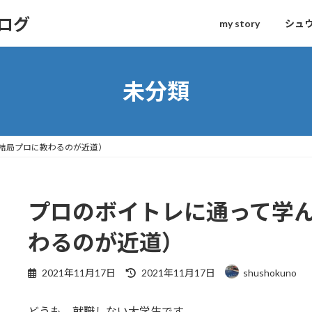
ログ
my story
シュ
未分類
結局プロに教わるのが近道）
プロのボイトレに通って学
わるのが近道）
最
2021年11月17日
2021年11月17日
shushokuno
終
更
どうも、就職しない大学生です。
新