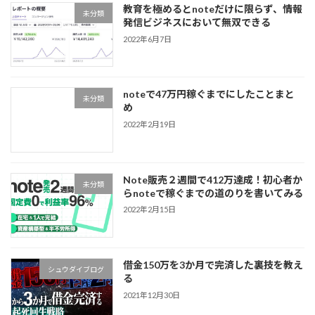
教育を極めるとnoteだけに限らず、情報
未分類
発信ビジネスにおいて無双できる
2022年6月7日
noteで47万円稼ぐまでにしたことまと
未分類
め
2022年2月19日
Note販売２週間で412万達成！初心者か
未分類
らnoteで稼ぐまでの道のりを書いてみる
2022年2月15日
借金150万を3か月で完済した裏技を教え
シュウダイブログ
る
2021年12月30日