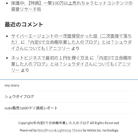
保護中: 【特典】一撃100万以上売れちゃうヒットコンテンツの
需要リサーチ術
最近のコメント
サイバーエージェントの一次面接受かった話（二次面接で落ち
た）
に
「内定0で立命館卒業した人のブログ」とは？シュウダ
イさんについても | アニツリー
より
ネットビジネスで最初の１円を稼ぐ方法
に
「内定0で立命館卒
業した人のブログ」とは？シュウダイさんについても | アニツ
リー
より
my story
シュウダイブログ
note販売1600マソ達成レポート
Copyright © 内定0で立命館卒業した人のブログ All Rights Reserved.
Powered by
WordPress
&
Lightning Theme
by Vektor,Inc. technology.