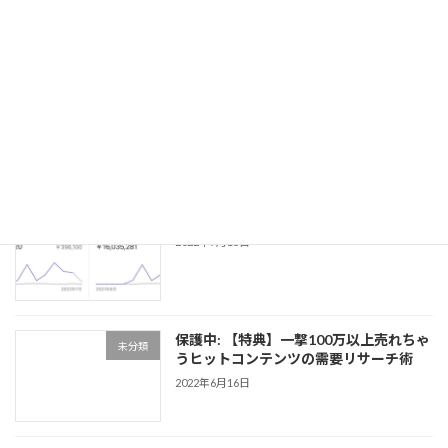
2024年1月23日
保護中: 僕を雇って数千万稼いでみませ
未分類
んか？
2023年1月11日
note販売1600マソ達成レポート
未分類
2022年7月15日
保護中: 【特典】一撃100万以上売れちゃ
未分類
うヒットコンテンツの需要リサーチ術
2022年6月16日